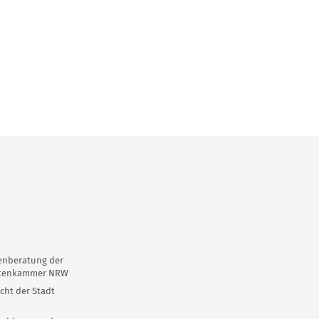
enberatung der
ktenkammer NRW
cht der Stadt
n